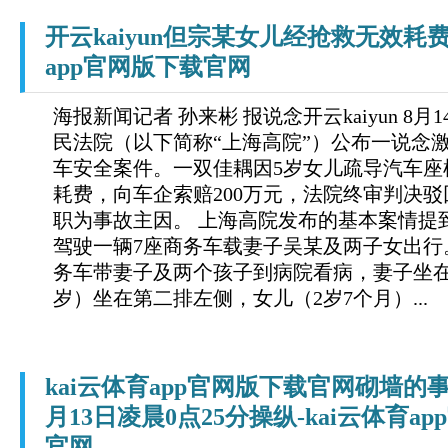
开云kaiyun但宗某女儿经抢救无效耗费-
app官网版下载官网
海报新闻记者 孙来彬 报说念开云kaiyun 8
民法院（以下简称“上海高院”）公布一说念
车安全案件。一双佳耦因5岁女儿疏导汽车座
耗费，向车企索赔200万元，法院终审判决
职为事故主因。 上海高院发布的基本案情提到，
驾驶一辆7座商务车载妻子吴某及两子女出行
务车带妻子及两个孩子到病院看病，妻子坐在
岁）坐在第二排左侧，女儿（2岁7个月）...
kai云体育app官网版下载官网砌墙的
月13日凌晨0点25分操纵-kai云体育a
官网