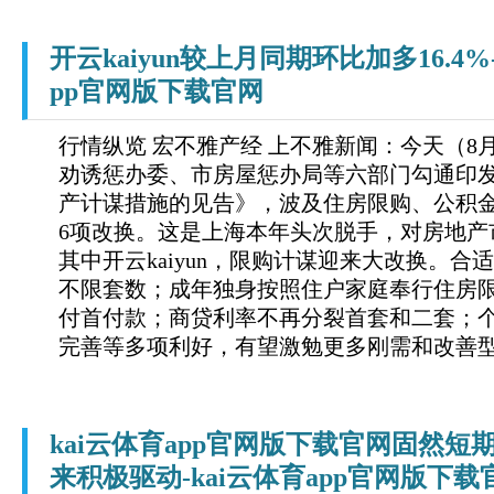
开云kaiyun较上月同期环比加多16.4%-
pp官网版下载官网
行情纵览 宏不雅产经 上不雅新闻：今天（8
劝诱惩办委、市房屋惩办局等六部门勾通印
产计谋措施的见告》，波及住房限购、公积
6项改换。这是上海本年头次脱手，对房地产
其中开云kaiyun，限购计谋迎来大改换。
不限套数；成年独身按照住户家庭奉行住房
付首付款；商贷利率不再分裂首套和二套；
完善等多项利好，有望激勉更多刚需和改善型住
kai云体育app官网版下载官网固然短
来积极驱动-kai云体育app官网版下载